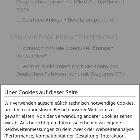
Gesprächsübernahme (PickUP) funktioniert
nicht
Starface Anlage - Besetzlampenfeld
VPN (VIRTUAL PRIVATE NETWORK)
Kann ich VPN wie OpenVPN Lösungen
verwenden?
Warum funktioniert mein SIP Konto der
Deutschen Telekom nicht mit Steganos VPN
Über Cookies auf dieser Seite
Wir verwenden ausschließlich technisch notwendige Cookies,
Ninja
um den reibungslosen Besuch unserer Webseite zu
Partner
Impressum
gewährleisten. Von der Verwendung anderer Cookies sehen
Juggler
FAQ's
AGB
wir ab. Aus berechtigtem Interesse erheben wir eigene
Reichweitenmessungen zu dem Zweck der Webseitenanalyse
Mia (VOP)
Support
Datenschutz
(Performance, Kompatibilität der Gestaltung, Interaktion,