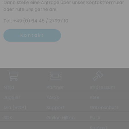
Dann stelle eine Anfrage über unser Kontaktformular
oder rufe uns gerne an!
Tel.: +49 (0) 64 45 / 27997 10
Kontakt
Ninja
Partner
Impressum
Juggler
FAQ's
AGB
Mia (VOP)
Support
Datenschutz
SDK
Online Hilfen
EULA
Kontakt