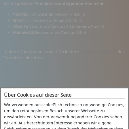
Wir empfehlen Produkte nachfolgender Hersteller:
Yealink:
Firmware ab Version x.81.0.15
Snom:
Firmware ab Version 8.7.5.13
Mitel:
Firmware ab Version 4.1.0 Service Pack 2
Auerswald:
Firmware ab Version 2.8 A
Weitere Funktionen kannst Du in dem
Online-Handbuch
des
Produktes einsehen.
Über Cookies auf dieser Seite
Wir verwenden ausschließlich technisch notwendige Cookies,
Ninja
um den reibungslosen Besuch unserer Webseite zu
Partner
Impressum
gewährleisten. Von der Verwendung anderer Cookies sehen
Juggler
FAQ's
AGB
wir ab. Aus berechtigtem Interesse erheben wir eigene
Reichweitenmessungen zu dem Zweck der Webseitenanalyse