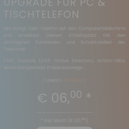
UPGRADE FÜR PC &
TISCHTELEFON
Mia bringt Dein Telefon auf den Computerbildschirm
und erweitert Deinen Arbeitsplatz mit den
wichtigsten Funktionen und Schnittstellen der
Telefonie!
TAPI, Outlook, LDAP, Active Directory, Action-URLs,
Besetzlampenfeld, Präsenzanzeige ...
1 Lizenz |
monatlich
00
€ 06,
*
96
* inkl. MwSt (
€ 00,
)