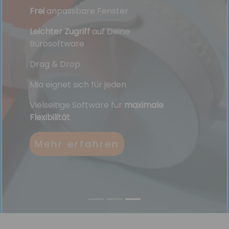
100%
Clean D
re Fenster
Previous
Next
Drag & Drop
iff
auf Deine
e
Kontakterken
Mehr er
ch für jeden
oftware für
maximale
fahren