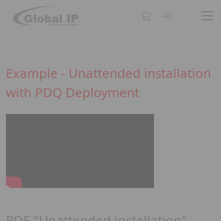
TOG
Example - Unattended installation
with PDQ Deployment
PDF "Unattended installation"